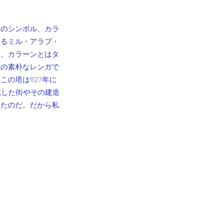
ラのシンボル、カラ
あるミル・アラブ・
る。カラーンとはタ
色の素朴なレンガで
の塔は1127年に
抗した街やその建造
じたのだ。だから私