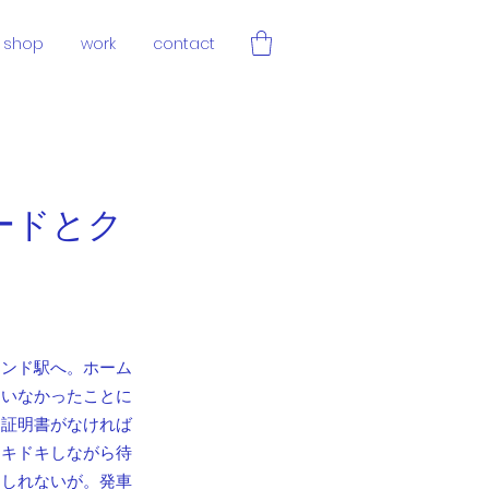
shop
work
contact
ードとク
カンド駅へ。ホーム
ていなかったことに
。証明書がなければ
ドキドキしながら待
もしれないが。発車