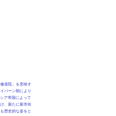
「修道院」を意味す
ャイバーン朝により
ロシア帝国によって
避け、新たに新市街
今も歴史的な姿をと