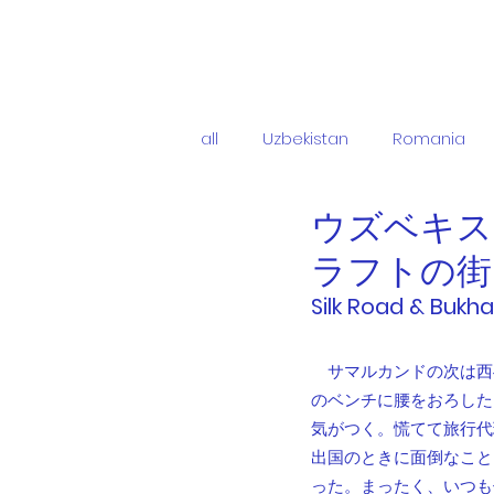
YUKARI 
all
Uzbekistan
Romania
ウズベキス
ラフトの街
Silk Road & Bukh
　サマルカンドの次は西
のベンチに腰をおろした
気がつく。慌てて旅行代
出国のときに面倒なこと
った。まったく、いつも