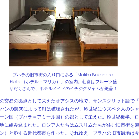
ブハラの旧市街の入り口にある「Malika Bukahara 
Hotel（ホテル・マリカ）」の室内。朝食はフルーツ盛
りだくさんで、ホテルメイドのイチジクジャムが絶品！
の交易の拠点として栄えたオアシスの地で、サンスクリット語で
ス＝ハンの襲来によって町は破壊されたが、16世紀にウズベク人のシ
ーン国（ブハラ＝アミール国）の都として栄えた。19世紀後半、
地に組み込まれた。ロシア人たちはムスリムたちが住む旧市街を
ン）と称する近代都市を作った。それゆえ、ブラハの旧市街地は