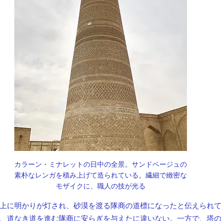
カラーン・ミナレットの日中の全景。サンドベージュの
素朴なレンガを積み上げて造られている。繊細で緻密な
モザイクに、職人の技が光る
上に明かりが灯され、砂漠を渡る隊商の道標になったと伝えられてい
、道なき道を進む隊商に安らぎを与えたに違いない。一方で、塔