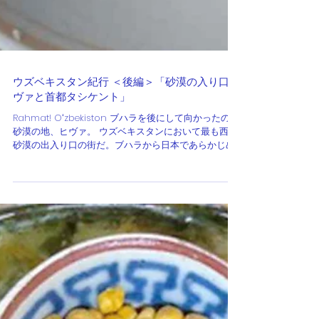
ウズベキスタン紀行 ＜後編＞「砂漠の入り口ヒ
ヴァと首都タシケント」
Rahmat! Oʻzbekiston ブハラを後にして向かったのは
砂漠の地、ヒヴァ。 ウズベキスタンにおいて最も西、
砂漠の出入り口の街だ。ブハラから日本であらかじめ
手配をしていた車に乗り込む。延々と広がる乾いた大
地を車窓から眺めながら、どこまでも永遠に続くので
はないかと思...