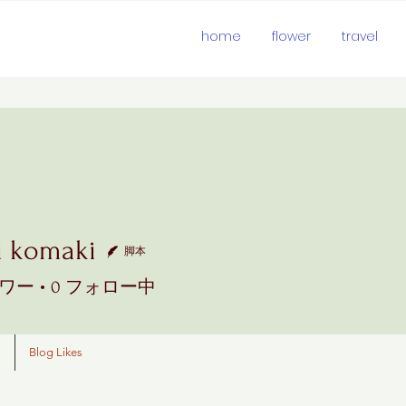
KOMAKI
home
flower
travel
i komaki
脚本
maki
ワー
0
フォロー中
s
Blog Likes