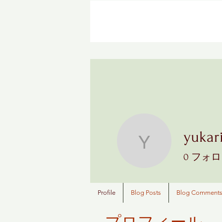
YUKARI 
yukar
yukari ko
0
フォロ
Profile
Blog Posts
Blog Comment