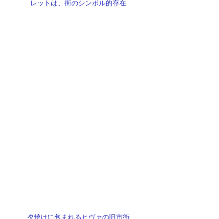
レットは、街のシンボル的存在
夕焼けに包まれるヒヴァの旧市街