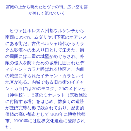
宮殿の上から眺めたヒヴァの街。広い空を雲
が美しく流れていく
ヒヴァはホレズム州都ウルゲンチから
南西に35km、ムダリヤ川下流のオアシス
にある街だ。古代ペルシャ時代からカラ
クム砂漠への出入り口として栄えた。街
の周囲には二重の城壁がめぐらされ、外
敵の侵入を防ぐための城壁に囲まれたデ
ィチャン・カラと呼ばれる地区と、内側
の城壁に守られたイチャン・カラという
地区がある。内城である旧市街のイチャ
ン・カラには20のモスク、20のメドレセ
（神学校）、6基のミナレット（宗教施設
に付随する塔）をはじめ、数多くの遺跡
がほぼ完璧な形で残されており、歴史的
価値の高い都市として1969年に博物館都
市、1990年には世界文化遺産に登録され
た。