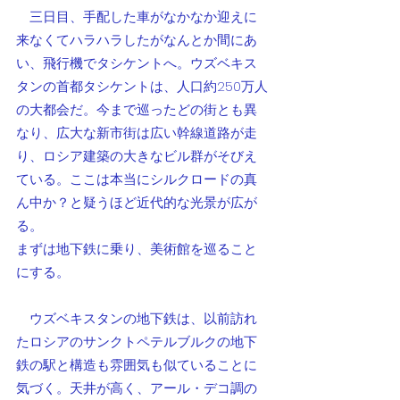
　三日目、手配した車がなかなか迎えに
来なくてハラハラしたがなんとか間にあ
い、飛行機でタシケントへ。ウズベキス
タンの首都タシケントは、人口約250万人
の大都会だ。今まで巡ったどの街とも異
なり、広大な新市街は広い幹線道路が走
り、ロシア建築の大きなビル群がそびえ
ている。ここは本当にシルクロードの真
ん中か？と疑うほど近代的な光景が広が
る。
まずは地下鉄に乗り、美術館を巡ること
にする。
　ウズベキスタンの地下鉄は、以前訪れ
たロシアのサンクトペテルブルクの地下
鉄の駅と構造も雰囲気も似ていることに
気づく。天井が高く、アール・デコ調の