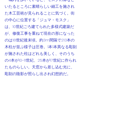
いたるところに素晴らしい細工を施され
た木工芸術が見られることに気づく。街
の中心に位置する「ジュマ・モスク」
は、10世紀ごろ建てられた多様式建築だ
が、修復工事を重ねて現在の形になった
のは18世紀後末頃。約3m間隔で213本の
木柱が並ぶ様子は圧巻。1本1本異なる彫刻
が施された柱はどれも美しく、そのうち
の4本が10~11世紀、25本が17世紀に作られ
たものらしい。天窓から差し込む光に、
彫刻の陰影が照らし出され幻想的だ。