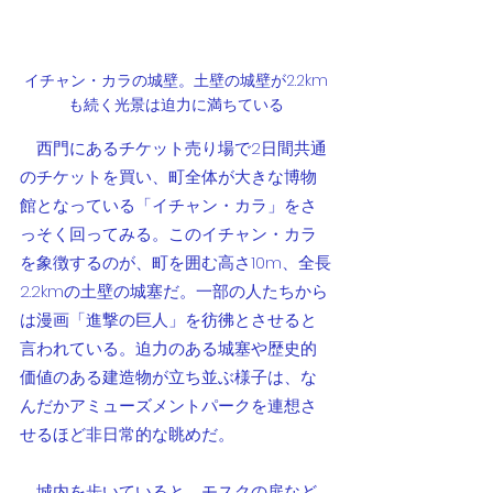
イチャン・カラの城壁。土壁の城壁が2.2km
も続く光景は迫力に満ちている
　西門にあるチケット売り場で2日間共通
のチケットを買い、町全体が大きな博物
館となっている「イチャン・カラ」をさ
っそく回ってみる。このイチャン・カラ
を象徴するのが、町を囲む高さ10m、全長
2.2kmの土壁の城塞だ。一部の人たちから
は漫画「進撃の巨人」を彷彿とさせると
言われている。迫力のある城塞や歴史的
価値のある建造物が立ち並ぶ様子は、な
んだかアミューズメントパークを連想さ
せるほど非日常的な眺めだ。
　城内を歩いていると、モスクの扉など