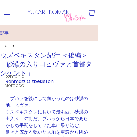
YUKARI KOMAKI
記事
all
ウズベキスタン紀行 ＜後編＞
all
「砂漠の入り口ヒヴァと首都タ
Uzbekistan
シケント」
Romania
Rahmat! Oʻzbekiston
Morocco
　ブハラを後にして向かったのは砂漠の
地、ヒヴァ。
ウズベキスタンにおいて最も西、砂漠の
出入り口の街だ。ブハラから日本であら
かじめ手配をしていた車に乗り込む。
延々と広がる乾いた大地を車窓から眺め