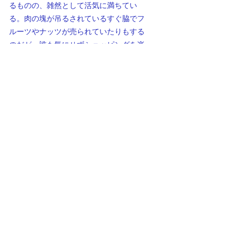
るものの、雑然として活気に満ちてい
る。肉の塊が吊るされているすぐ脇でフ
ルーツやナッツが売られていたりもする
のだが、誰も気にせずショッピングを楽
しんでいるようだ。
「チョルスー・バザール」のシンボルである
巨大なドーム。この内側ににぎやかな市場が
ある